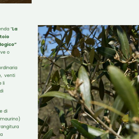
enda “
La
toio
ologico”
ive o
ordinaria
e, venti
 li
di
e di
, maurino)
rangitura
va