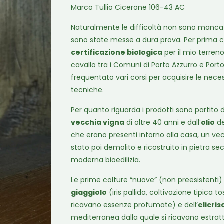
Marco Tullio Cicerone 106-43 AC
Naturalmente le difficoltà non sono manca
sono state messe a dura prova. Per prima c
certificazione biologica
per il mio terreno
cavallo tra i Comuni di Porto Azzurro e Port
frequentato vari corsi per acquisire le nec
tecniche.
Per quanto riguarda i prodotti sono partito 
vecchia vigna
di oltre 40 anni e dall’
olio
de
che erano presenti intorno alla casa, un vec
stato poi demolito e ricostruito in pietra se
moderna bioedilizia.
Le prime colture “nuove” (non preesistenti)
giaggiolo
(iris pallida, coltivazione tipica t
ricavano essenze profumate) e dell’
elicris
mediterranea dalla quale si ricavano estratti