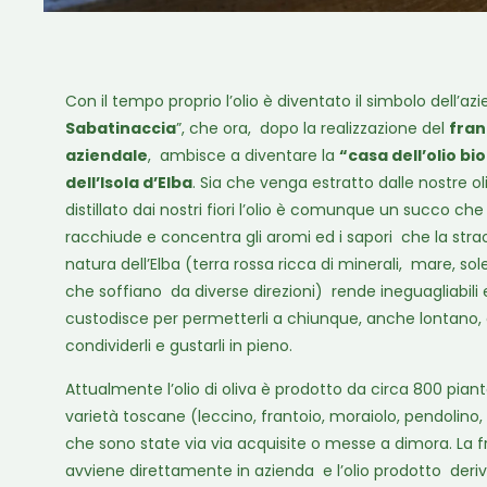
Con il tempo proprio l’olio è diventato il simbolo dell’azi
Sabatinaccia
”, che ora, dopo la realizzazione del
fran
aziendale
, ambisce a diventare la
“casa dell’olio bi
dell’Isola d’Elba
. Sia che venga estratto dalle nostre ol
distillato dai nostri fiori l’olio è comunque un succo che
racchiude e concentra gli aromi ed i sapori che la stra
natura dell’Elba (terra rossa ricca di minerali, mare, sol
che soffiano da diverse direzioni) rende ineguagliabili e
custodisce per permetterli a chiunque, anche lontano, 
condividerli e gustarli in pieno.
Attualmente l’olio di oliva è prodotto da circa 800 piant
varietà toscane (leccino, frantoio, moraiolo, pendolino
che sono state via via acquisite o messe a dimora. La f
avviene direttamente in azienda e l’olio prodotto deri