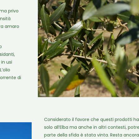
 ma privo
nsità
tra amaro
o
idanti,
in usi
L’olio
orrente di
Considerato il favore che questi prodotti 
solo all’Elba ma anche in altri contesti, potr
parte della sfida è stata vinta. Resta ancor