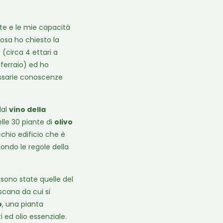
te e le mie capacità
osa ho chiesto la
 (circa 4 ettari a
oferraio) ed ho
essarie conoscenze
dal
vino della
lle 30 piante di
olivo
chio edificio che è
condo le regole della
 sono state quelle del
oscana da cui si
o
, una pianta
 ed olio essenziale.