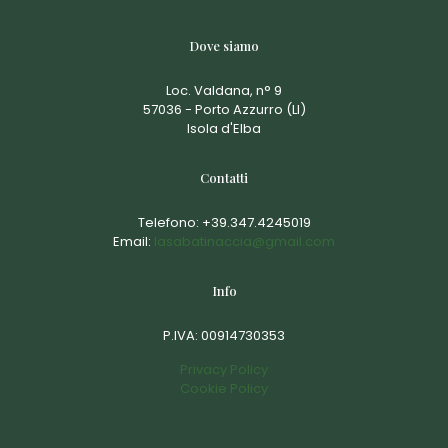
Dove siamo
Loc. Valdana, n° 9
57036 - Porto Azzurro (LI)
Isola d'Elba
Contatti
Telefono:
+39.347.4245019
Email:
lasabatinaccia@gmail.com
Info
P.IVA: 00914730353
Privacy Policy
Cookie Policy